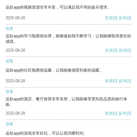
这款app的视频资源非常丰富，可以满足我不同的娱乐需求。
2025-08-28
支持
[0]
反对
[0]
游客
这款app的学习氛围很浓厚，能够激励我不断学习，让我能够取得更好的
成绩。
2025-08-28
支持
[0]
反对
[0]
游客
这款app的社区氛围很温馨，让我能够感受到家的温暖。
2025-08-28
支持
[0]
反对
[0]
游客
这款app的酒店、餐厅推荐非常有用，让我能够享受到高品质的旅行体
验。
2025-08-28
支持
[0]
反对
[0]
游客
这款app的游戏非常好玩，可以让我消磨时间。