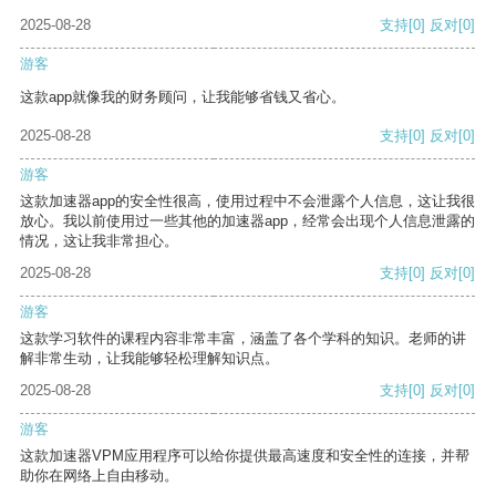
2025-08-28
支持
[0]
反对
[0]
游客
这款app就像我的财务顾问，让我能够省钱又省心。
2025-08-28
支持
[0]
反对
[0]
游客
这款加速器app的安全性很高，使用过程中不会泄露个人信息，这让我很
放心。我以前使用过一些其他的加速器app，经常会出现个人信息泄露的
情况，这让我非常担心。
2025-08-28
支持
[0]
反对
[0]
游客
这款学习软件的课程内容非常丰富，涵盖了各个学科的知识。老师的讲
解非常生动，让我能够轻松理解知识点。
2025-08-28
支持
[0]
反对
[0]
游客
这款加速器VPM应用程序可以给你提供最高速度和安全性的连接，并帮
助你在网络上自由移动。