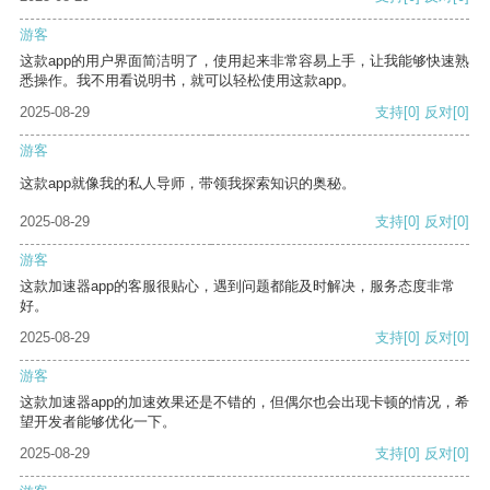
游客
这款app的用户界面简洁明了，使用起来非常容易上手，让我能够快速熟
悉操作。我不用看说明书，就可以轻松使用这款app。
2025-08-29
支持
[0]
反对
[0]
游客
这款app就像我的私人导师，带领我探索知识的奥秘。
2025-08-29
支持
[0]
反对
[0]
游客
这款加速器app的客服很贴心，遇到问题都能及时解决，服务态度非常
好。
2025-08-29
支持
[0]
反对
[0]
游客
这款加速器app的加速效果还是不错的，但偶尔也会出现卡顿的情况，希
望开发者能够优化一下。
2025-08-29
支持
[0]
反对
[0]