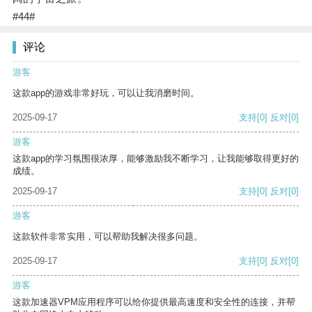
#44#
评论
游客
这款app的游戏非常好玩，可以让我消磨时间。
2025-09-17
支持
[0]
反对
[0]
游客
这款app的学习氛围很浓厚，能够激励我不断学习，让我能够取得更好的
成绩。
2025-09-17
支持
[0]
反对
[0]
游客
这款软件非常实用，可以帮助我解决很多问题。
2025-09-17
支持
[0]
反对
[0]
游客
这款加速器VPM应用程序可以给你提供最高速度和安全性的连接，并帮