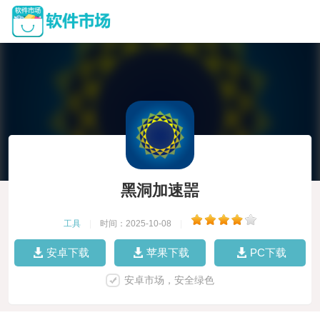
黑洞加速噐
工具
|
时间：2025-10-08
|
安卓下载
苹果下载
PC下载
安卓市场，安全绿色