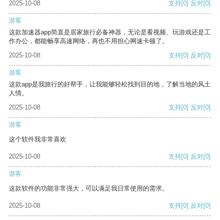
2025-10-08
支持
[0]
反对
[0]
游客
这款加速器app简直是居家旅行必备神器，无论是看视频、玩游戏还是工
作办公，都能畅享高速网络，再也不用担心网速卡顿了。
2025-10-08
支持
[0]
反对
[0]
游客
这款app是我旅行的好帮手，让我能够轻松找到目的地，了解当地的风土
人情。
2025-10-08
支持
[0]
反对
[0]
游客
这个软件我非常喜欢
2025-10-08
支持
[0]
反对
[0]
游客
这款软件的功能非常强大，可以满足我日常使用的需求。
2025-10-08
支持
[0]
反对
[0]