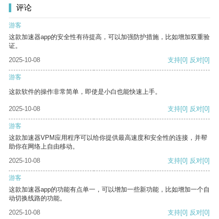
评论
游客
这款加速器app的安全性有待提高，可以加强防护措施，比如增加双重验
证。
2025-10-08
支持
[0]
反对
[0]
游客
这款软件的操作非常简单，即使是小白也能快速上手。
2025-10-08
支持
[0]
反对
[0]
游客
这款加速器VPM应用程序可以给你提供最高速度和安全性的连接，并帮
助你在网络上自由移动。
2025-10-08
支持
[0]
反对
[0]
游客
这款加速器app的功能有点单一，可以增加一些新功能，比如增加一个自
动切换线路的功能。
2025-10-08
支持
[0]
反对
[0]