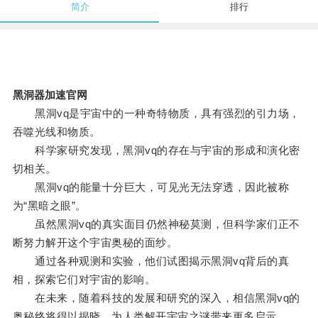
简介
排行
黑洞器加速官网
黑洞vq是宇宙中的一种奇特物质，具有强烈的引力场，
吞噬光线和物质。
科学家研究发现，黑洞vq的存在与宇宙的形成和演化密
切相关。
黑洞vq的能量十分巨大，可见光无法穿透，因此被称
为“黑暗之眼”。
虽然黑洞vq的真实面目仍然神秘莫测，但科学家们正不
断努力解开这个宇宙奥秘的面纱。
通过各种观测和实验，他们试图揭示黑洞vq背后的真
相，探索它们对宇宙的影响。
在未来，随着科技的发展和研究的深入，相信黑洞vq的
奥秘终将得以揭晓，为人类解开宇宙之谜带来更多启示。