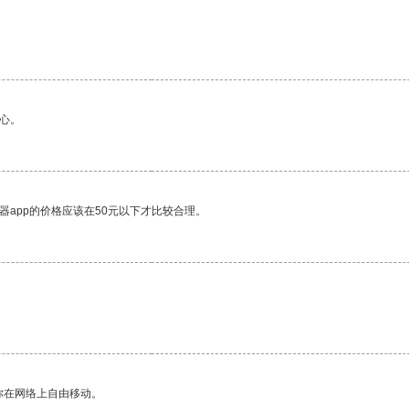
心。
器app的价格应该在50元以下才比较合理。
你在网络上自由移动。