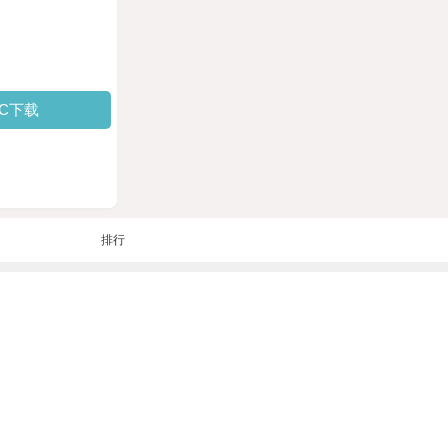
PC下载
排行