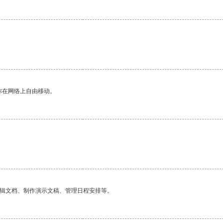
。
你在网络上自由移动。
编辑文档、制作演示文稿、管理日程安排等。