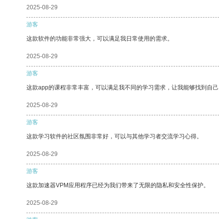
2025-08-29
游客
这款软件的功能非常强大，可以满足我日常使用的需求。
2025-08-29
游客
这款app的课程非常丰富，可以满足我不同的学习需求，让我能够找到自
2025-08-29
游客
这款学习软件的社区氛围非常好，可以与其他学习者交流学习心得。
2025-08-29
游客
这款加速器VPM应用程序已经为我们带来了无限的隐私和安全性保护。
2025-08-29