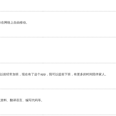
你在网络上自由移动。
我以前经常加班，现在有了这个app，我可以提前下班，有更多的时间陪伴家人。
找资料、翻译语言、编写代码等。