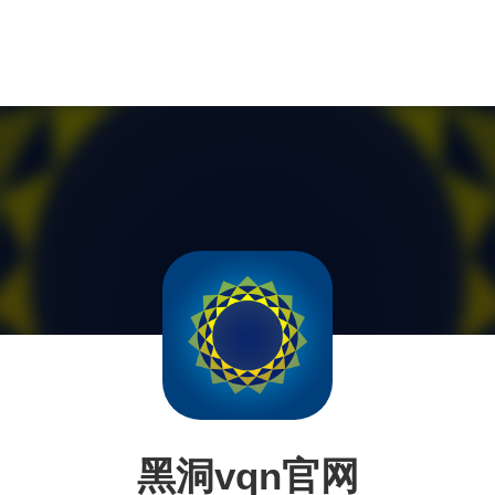
黑洞vqn官网