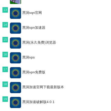
13
黑洞vqn官网
14
黑洞vpn加速器
15
黑洞(永久免费)浏览器
16
黑洞vps
17
黑洞vpn免费版
18
黑洞加速官网下载最新版本
19
黑洞加速破解版4.0.1