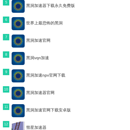
5
黑洞加速器下载永久免费版
6
世界上最恐怖的黑洞
7
黑洞加速官网
8
黑洞vqn加速
9
黑洞加速npv官网下载
10
黑洞加速器官网
11
黑洞加速官网下载安卓版
12
彗星加速器