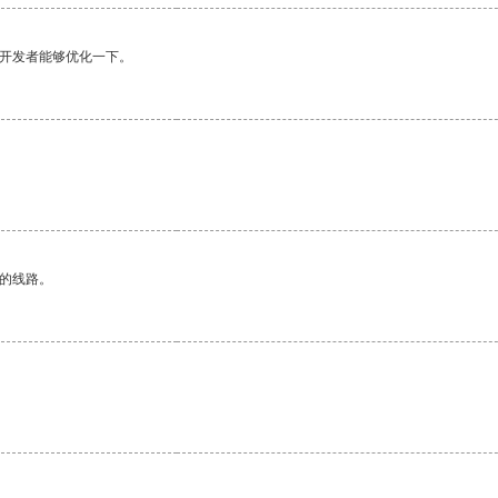
望开发者能够优化一下。
区的线路。
。