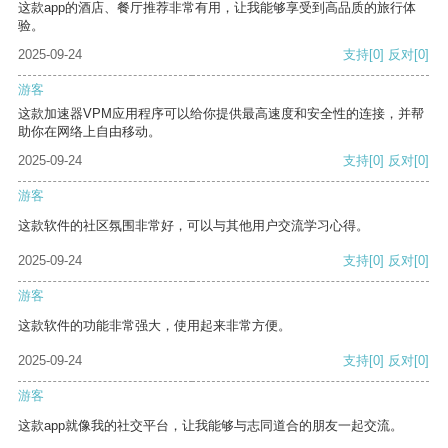
这款app的酒店、餐厅推荐非常有用，让我能够享受到高品质的旅行体
验。
2025-09-24
支持
[0]
反对
[0]
游客
这款加速器VPM应用程序可以给你提供最高速度和安全性的连接，并帮
助你在网络上自由移动。
2025-09-24
支持
[0]
反对
[0]
游客
这款软件的社区氛围非常好，可以与其他用户交流学习心得。
2025-09-24
支持
[0]
反对
[0]
游客
这款软件的功能非常强大，使用起来非常方便。
2025-09-24
支持
[0]
反对
[0]
游客
这款app就像我的社交平台，让我能够与志同道合的朋友一起交流。