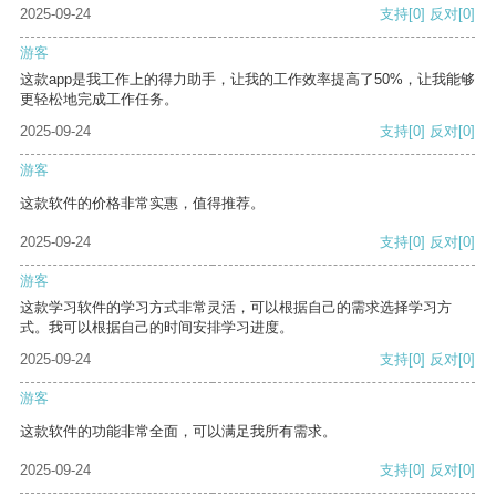
2025-09-24
支持
[0]
反对
[0]
游客
这款app是我工作上的得力助手，让我的工作效率提高了50%，让我能够
更轻松地完成工作任务。
2025-09-24
支持
[0]
反对
[0]
游客
这款软件的价格非常实惠，值得推荐。
2025-09-24
支持
[0]
反对
[0]
游客
这款学习软件的学习方式非常灵活，可以根据自己的需求选择学习方
式。我可以根据自己的时间安排学习进度。
2025-09-24
支持
[0]
反对
[0]
游客
这款软件的功能非常全面，可以满足我所有需求。
2025-09-24
支持
[0]
反对
[0]