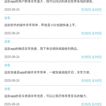
这款app的用户群体非常庞大，我可以结识到来自世界各地的朋友。
2025-09-24
支持
[0]
反对
[0]
游客
这款软件的操作非常简单，即使是小白也能快速上手。
2025-09-24
支持
[0]
反对
[0]
游客
这款app的物流非常快捷，我下单后很快就能收到商品。
2025-09-24
支持
[0]
反对
[0]
游客
这款加速器app的操作非常简单，一键加速就能开启，非常方便。
2025-09-24
支持
[0]
反对
[0]
游客
这款app的音乐资源非常优质，可以让我尽情享受音乐的魅力。
2025-09-24
支持
[0]
反对
[0]