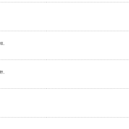
绩。
野。