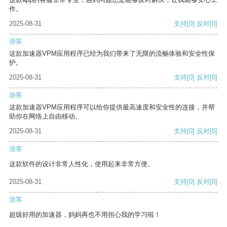
作。
2025-08-31
支持
[0]
反对
[0]
游客
这款加速器VPM应用程序已经为我们带来了无限的流畅体验和安全性保
护。
2025-08-31
支持
[0]
反对
[0]
游客
这款加速器VPM应用程序可以给你提供最高速度和安全性的连接，并帮
助你在网络上自由移动。
2025-08-31
支持
[0]
反对
[0]
游客
这款软件的设计非常人性化，使用起来非常方便。
2025-08-31
支持
[0]
反对
[0]
游客
超级好用的加速器，妈妈再也不用担心我的学习啦！