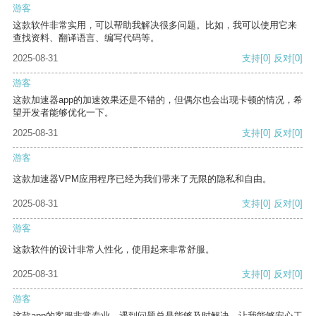
游客
这款软件非常实用，可以帮助我解决很多问题。比如，我可以使用它来
查找资料、翻译语言、编写代码等。
2025-08-31
支持
[0]
反对
[0]
游客
这款加速器app的加速效果还是不错的，但偶尔也会出现卡顿的情况，希
望开发者能够优化一下。
2025-08-31
支持
[0]
反对
[0]
游客
这款加速器VPM应用程序已经为我们带来了无限的隐私和自由。
2025-08-31
支持
[0]
反对
[0]
游客
这款软件的设计非常人性化，使用起来非常舒服。
2025-08-31
支持
[0]
反对
[0]
游客
这款app的客服非常专业，遇到问题总是能够及时解决，让我能够安心工