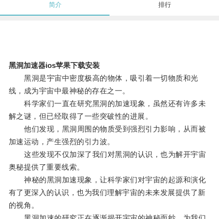
简介
排行
黑洞加速器ios苹果下载安装
黑洞是宇宙中密度极高的物体，吸引着一切物质和光
线，成为宇宙中最神秘的存在之一。
科学家们一直在研究黑洞的加速现象，虽然还有许多未
解之谜，但已经取得了一些突破性的进展。
他们发现，黑洞周围的物质受到强烈引力影响，从而被
加速运动，产生强烈的引力波。
这些发现不仅加深了我们对黑洞的认识，也为解开宇宙
奥秘提供了重要线索。
神秘的黑洞加速现象，让科学家们对宇宙的起源和演化
有了更深入的认识，也为我们理解宇宙的未来发展提供了新
的视角。
黑洞加速的研究正在逐渐揭开宇宙的神秘面纱，为我们