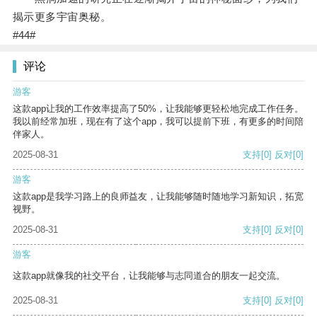
揭示更多宇宙奥秘。
#44#
评论
游客
这款app让我的工作效率提高了50%，让我能够更轻松地完成工作任务。
我以前经常加班，现在有了这个app，我可以提前下班，有更多的时间陪
伴家人。
2025-08-31
支持
[0]
反对
[0]
游客
这款app是我学习路上的良师益友，让我能够随时随地学习新知识，拓宽
视野。
2025-08-31
支持
[0]
反对
[0]
游客
这款app就像我的社交平台，让我能够与志同道合的朋友一起交流。
2025-08-31
支持
[0]
反对
[0]