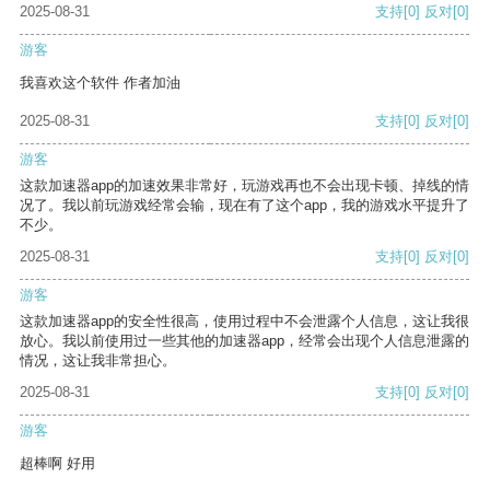
2025-08-31
支持
[0]
反对
[0]
游客
我喜欢这个软件 作者加油
2025-08-31
支持
[0]
反对
[0]
游客
这款加速器app的加速效果非常好，玩游戏再也不会出现卡顿、掉线的情
况了。我以前玩游戏经常会输，现在有了这个app，我的游戏水平提升了
不少。
2025-08-31
支持
[0]
反对
[0]
游客
这款加速器app的安全性很高，使用过程中不会泄露个人信息，这让我很
放心。我以前使用过一些其他的加速器app，经常会出现个人信息泄露的
情况，这让我非常担心。
2025-08-31
支持
[0]
反对
[0]
游客
超棒啊 好用