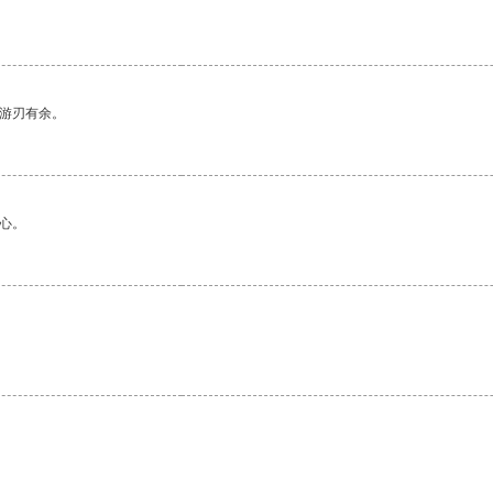
。
中游刃有余。
心。