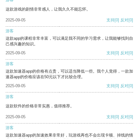
这款游戏的剧情非常感人，让我久久不能忘怀。
2025-09-05
支持
[0]
反对
[0]
游客
这款app的课程非常丰富，可以满足我不同的学习需求，让我能够找到自
己感兴趣的知识。
2025-09-05
支持
[0]
反对
[0]
游客
这款加速器app的价格有点贵，可以适当降低一些。我个人觉得，一款加
速器app的价格应该在50元以下才比较合理。
2025-09-05
支持
[0]
反对
[0]
游客
这款软件的价格非常实惠，值得推荐。
2025-09-05
支持
[0]
反对
[0]
游客
这款加速器app的加速效果非常好，玩游戏再也不会出现卡顿、掉线的情