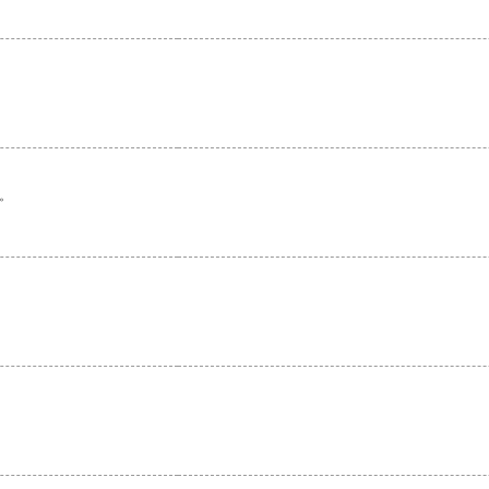
。
。
。