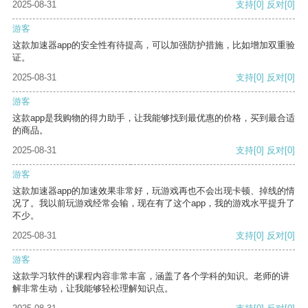
2025-08-31
支持
[0]
反对
[0]
游客
这款加速器app的安全性有待提高，可以加强防护措施，比如增加双重验
证。
2025-08-31
支持
[0]
反对
[0]
游客
这款app是我购物的得力助手，让我能够找到最优惠的价格，买到最合适
的商品。
2025-08-31
支持
[0]
反对
[0]
游客
这款加速器app的加速效果非常好，玩游戏再也不会出现卡顿、掉线的情
况了。我以前玩游戏经常会输，现在有了这个app，我的游戏水平提升了
不少。
2025-08-31
支持
[0]
反对
[0]
游客
这款学习软件的课程内容非常丰富，涵盖了各个学科的知识。老师的讲
解非常生动，让我能够轻松理解知识点。