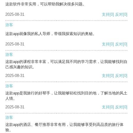
这款软件非常实用，可以帮助我解决很多问题。
2025-08-31
支持
[0]
反对
[0]
游客
这款app就像我的私人导师，带领我探索知识的奥秘。
2025-08-31
支持
[0]
反对
[0]
游客
这款app的课程非常丰富，可以满足我不同的学习需求，让我能够找到自
己感兴趣的知识。
2025-08-31
支持
[0]
反对
[0]
游客
这款app是我旅行的好帮手，让我能够轻松找到目的地，了解当地的风土
人情。
2025-08-31
支持
[0]
反对
[0]
游客
这款app的酒店、餐厅推荐非常有用，让我能够享受到高品质的旅行体
验。