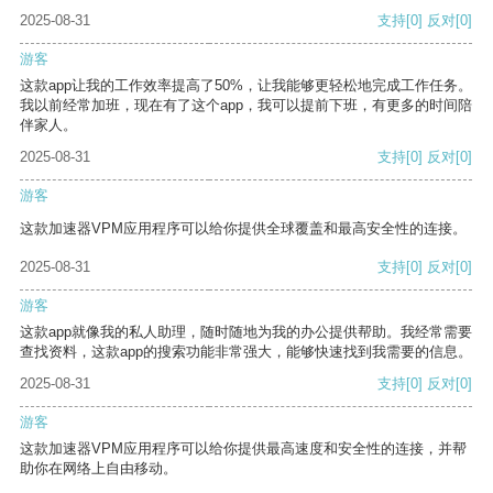
2025-08-31
支持
[0]
反对
[0]
游客
这款app让我的工作效率提高了50%，让我能够更轻松地完成工作任务。
我以前经常加班，现在有了这个app，我可以提前下班，有更多的时间陪
伴家人。
2025-08-31
支持
[0]
反对
[0]
游客
这款加速器VPM应用程序可以给你提供全球覆盖和最高安全性的连接。
2025-08-31
支持
[0]
反对
[0]
游客
这款app就像我的私人助理，随时随地为我的办公提供帮助。我经常需要
查找资料，这款app的搜索功能非常强大，能够快速找到我需要的信息。
2025-08-31
支持
[0]
反对
[0]
游客
这款加速器VPM应用程序可以给你提供最高速度和安全性的连接，并帮
助你在网络上自由移动。