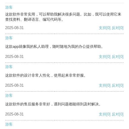
游客
这款软件非常实用，可以帮助我解决很多问题。比如，我可以使用它来
查找资料、翻译语言、编写代码等。
2025-08-31
支持
[0]
反对
[0]
游客
这款app就像我的私人助理，随时随地为我的办公提供帮助。
2025-08-31
支持
[0]
反对
[0]
游客
这款软件的设计非常人性化，使用起来非常舒服。
2025-08-31
支持
[0]
反对
[0]
游客
这款软件的售后服务非常好，遇到问题都能得到及时解决。
2025-08-31
支持
[0]
反对
[0]
游客