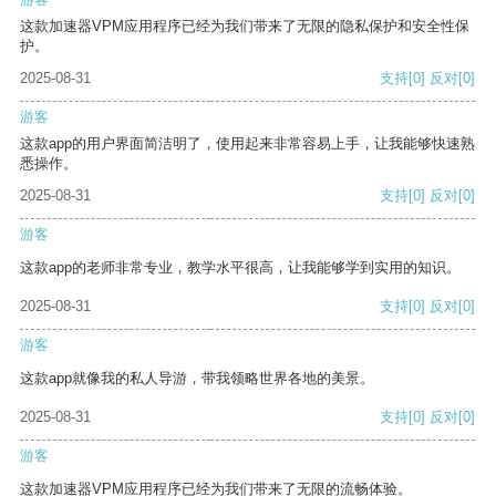
这款加速器VPM应用程序已经为我们带来了无限的隐私保护和安全性保
护。
2025-08-31
支持
[0]
反对
[0]
游客
这款app的用户界面简洁明了，使用起来非常容易上手，让我能够快速熟
悉操作。
2025-08-31
支持
[0]
反对
[0]
游客
这款app的老师非常专业，教学水平很高，让我能够学到实用的知识。
2025-08-31
支持
[0]
反对
[0]
游客
这款app就像我的私人导游，带我领略世界各地的美景。
2025-08-31
支持
[0]
反对
[0]
游客
这款加速器VPM应用程序已经为我们带来了无限的流畅体验。