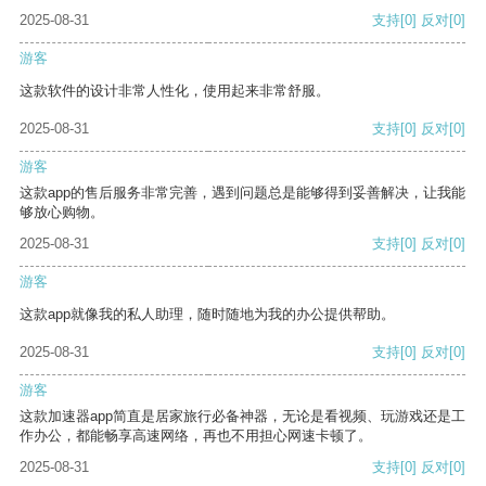
2025-08-31
支持
[0]
反对
[0]
游客
这款软件的设计非常人性化，使用起来非常舒服。
2025-08-31
支持
[0]
反对
[0]
游客
这款app的售后服务非常完善，遇到问题总是能够得到妥善解决，让我能
够放心购物。
2025-08-31
支持
[0]
反对
[0]
游客
这款app就像我的私人助理，随时随地为我的办公提供帮助。
2025-08-31
支持
[0]
反对
[0]
游客
这款加速器app简直是居家旅行必备神器，无论是看视频、玩游戏还是工
作办公，都能畅享高速网络，再也不用担心网速卡顿了。
2025-08-31
支持
[0]
反对
[0]