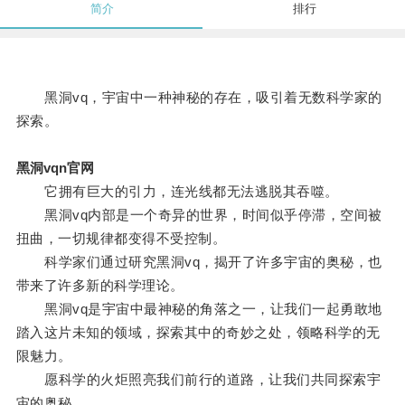
简介
排行
黑洞vq，宇宙中一种神秘的存在，吸引着无数科学家的
探索。
黑洞vqn官网
它拥有巨大的引力，连光线都无法逃脱其吞噬。
黑洞vq内部是一个奇异的世界，时间似乎停滞，空间被
扭曲，一切规律都变得不受控制。
科学家们通过研究黑洞vq，揭开了许多宇宙的奥秘，也
带来了许多新的科学理论。
黑洞vq是宇宙中最神秘的角落之一，让我们一起勇敢地
踏入这片未知的领域，探索其中的奇妙之处，领略科学的无
限魅力。
愿科学的火炬照亮我们前行的道路，让我们共同探索宇
宙的奥秘。