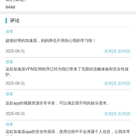
#44#
评论
游客
超级好用的加速器，妈妈再也不用担心我的学习啦！
2025-08-31
支持
[0]
反对
[0]
游客
这款加速器VPM应用程序已经为我们带来了无限的流畅体验和安全性保
护。
2025-08-31
支持
[0]
反对
[0]
游客
这款app的视频资源非常丰富，可以满足我不同的娱乐需求。
2025-08-31
支持
[0]
反对
[0]
游客
这款加速器app的安全性很高，使用过程中不会泄露个人信息，让我非常