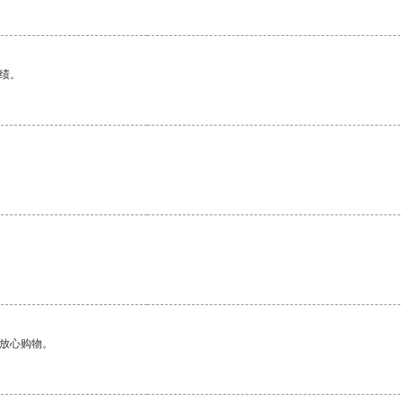
绩。
。
够放心购物。